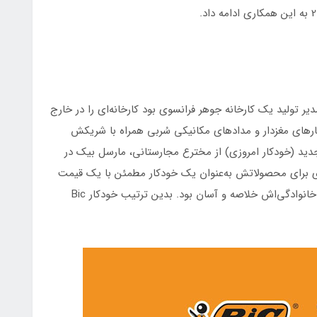
19، در فرانسه فردی به نام Marcel Bich كه مدیر تولید یك كارخانه جوهر فرانسوی بود كارخانه‌ای را در خارج
ارهای مغزدار و مدادهای مكانیكی سُربی همراه با شریكش
ید (خودکار امروزی) از مخترع مجارستانی، مارسل بیک در
ردن مشتری برای محصولاتش به‌عنوان یك خودكار مطمئن با یك قیمت
مناسب، او آن را Bic نامید كه برای به‌خاطر سپردن نام خانوادگی‌اش خلاصه و آسان بود. بدین ترتیب خودكار Bic