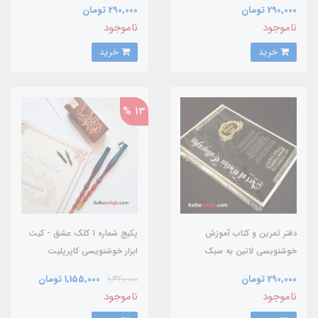
290,000 تومان
290,000 تومان
(Handwriting Cursive)
(ornamental penmanship)
ناموجود
ناموجود
خرید
خرید
13 %
دفتر تمرین و کتاب آموزش
پکیج شماره ۱ کلک عشق - کیت
خوشنویسی لاتین به سبک
ابزار خوشنویسی کاپرپلیت
گوتیک (Gothic)
290,000 تومان
1,155,000 تومان
1,320,000
ناموجود
ناموجود