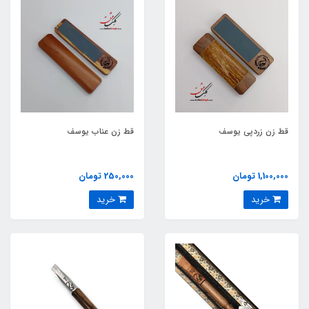
قط زن زردپی یوسف
قط زن عناب یوسف
1,100,000 تومان
250,000 تومان
خرید
خرید