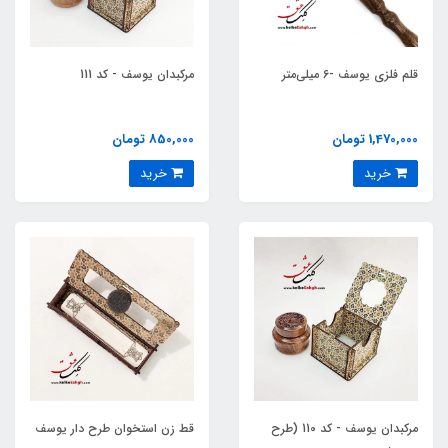
قلم فلزی یوسف -6 میلی‌متر
مرکبدان یوسف - کد 111
1,470,000 تومان
850,000 تومان
خرید
خرید
مرکبدان یوسف - کد 110 (طرح
قط زن استخوان طرح دار یوسف