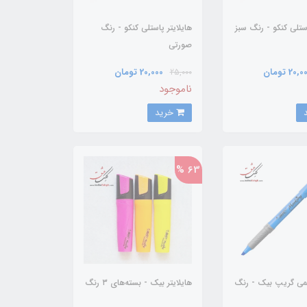
استلی کنکو - رنگ سبز
هایلایتر پاستلی کنکو - رنگ
صورتی
20, تومان
20,000 تومان
25,000
ناموجود
خرید
63 %
قلمی گریپ بیک - رنگ
هایلایتر بیک - بسته‌های ۳ رنگ