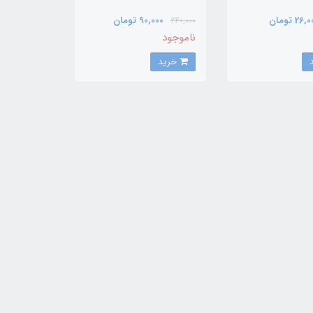
26 تومان
90,000 تومان
240,000
ناموجود
خرید