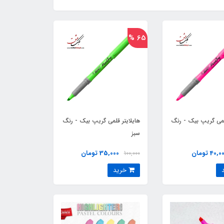
65 %
قلمی گریپ بیک - رنگ
هایلایتر قلمی گریپ بیک - رنگ
سبز
40, تومان
35,000 تومان
100,000
خرید