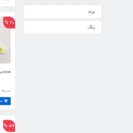
برند
20 %
رنگ
هایلایتر
25,000
خرید
57 %