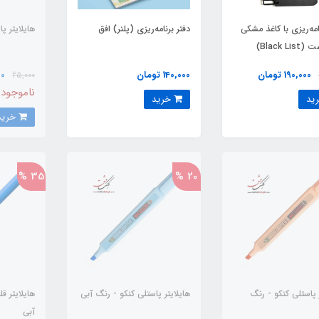
امه‌ریزی با کاغذ مشکی
دفتر برنامه‌ریزی (پلنر) افق
هایلایتر پ
Black L)
190,000 تومان
140,000 تومان
000
25,000
ناموجود
خرید
خرید
35 %
20 %
 پاستلی کنکو - رنگ
هایلایتر پاستلی کنکو - رنگ آبی
هایلایتر 
آبی