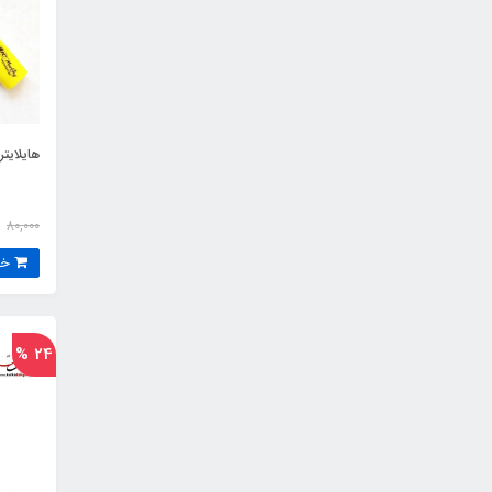
هایلایت
80,000
خرید
24 %