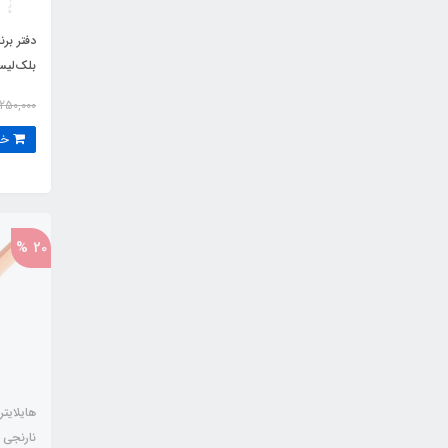
دفتر برن
بلک‌لیست (ist
250,000
خرید
20 %
هایلایتر
نارنجی