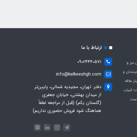
ارتباط با ما
09024440571
 مرز و
ی هنرمندان و
info@kelkeeshgh.com
از علاقه
دفتر: تهران، مجیدیه شمالی، پایین‌تر
ات کمیاب
از میدان بهشتی، خیابان جعفری
است.
(گلستان یکم) (قبل از مراجعه لطفاً
هماهنگ شود فروش حضوری نداریم)