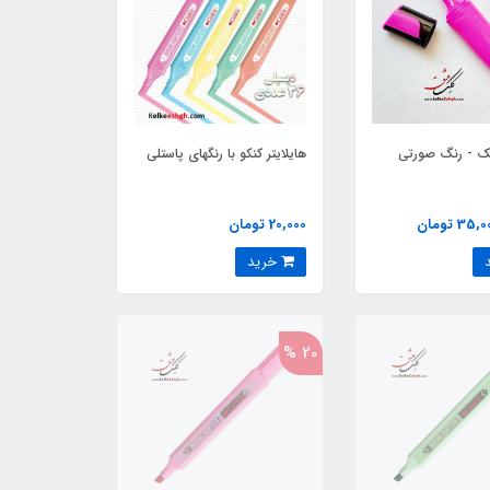
بیک - رنگ صورتی
هایلایتر کنکو با رنگهای پاستلی
35, تومان
20,000 تومان
خرید
20 %