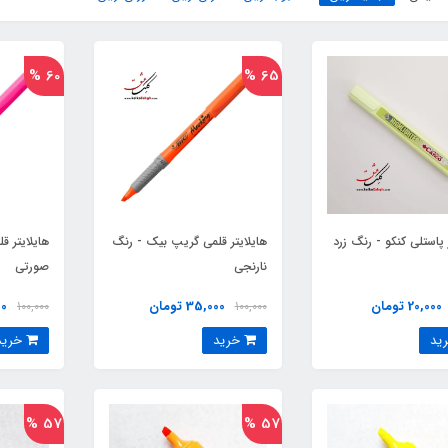
60 %
65 %
 پاستلی کنکو - رنگ زرد
هایلایتر قلمی گریپ بیک - رنگ
هایلایتر 
نارنجی
صورتی
20,000 تومان
35,000 تومان
000
100,000
100,000
خرید
خرید
57 %
57 %