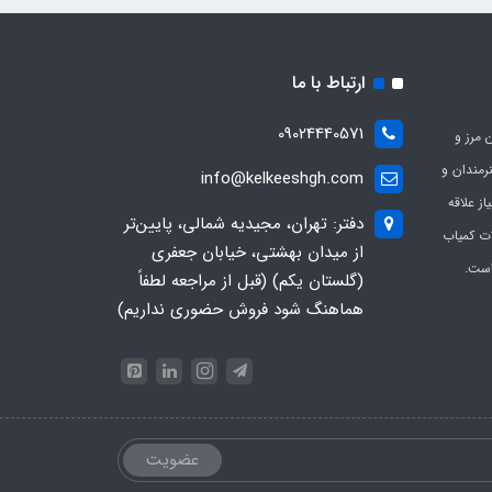
ارتباط با ما
09024440571
 مرز و
ی هنرمندان و
info@kelkeeshgh.com
از علاقه
دفتر: تهران، مجیدیه شمالی، پایین‌تر
ات کمیاب
از میدان بهشتی، خیابان جعفری
است.
(گلستان یکم) (قبل از مراجعه لطفاً
هماهنگ شود فروش حضوری نداریم)
عضویت