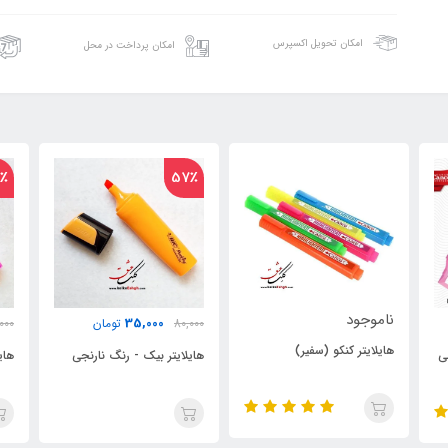
امکان تحویل اکسپرس
امکان پرداخت در محل
57٪
57٪
35,000
35,000
80,000
تومان
80,000
تومان
هایلایتر بیک - رنگ نارنجی
هایلایتر بیک - رنگ صورتی