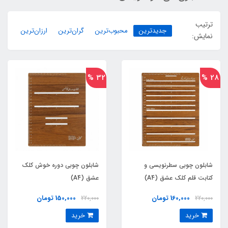
ترتیب
جدیدترین
محبوب‌ترین
گران‌ترین
ارزان‌ترین
نمایش:
32 %
28 %
شابلون چوبی سطرنویسی و
شابلون چوبی دوره خوش کلک
کتابت قلم کلک عشق (A4)
عشق (A4)
160,000 تومان
150,000 تومان
220,000
220,000
خرید
خرید