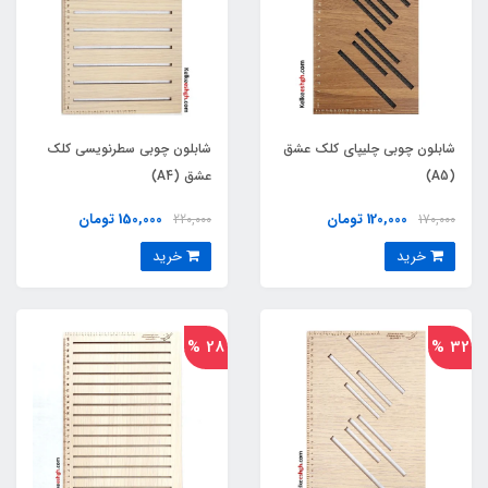
شابلون چوبی چلیپای کلک عشق
شابلون چوبی سطرنویسی کلک
(A5)
عشق (A4)
120,000 تومان
150,000 تومان
220,000
170,000
خرید
خرید
28 %
32 %