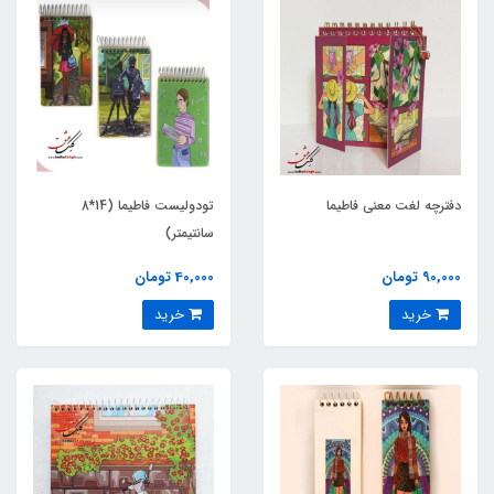
دفترچه لغت معنی فاطیما
تودولیست فاطیما (14*8
سانتیمتر)
90,000 تومان
40,000 تومان
خرید
خرید