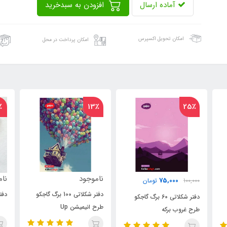
آماده ارسال
افزودن به سبدخرید
امکان تحویل اکسپرس
امکان پرداخت در محل
10٪
13٪
ناموجود
ناموجود
دفتر شکلاتی 100 برگ گاجکو
دفتر یادداشت نوستالژی
 گاجکو
طرح انیمیشن Up