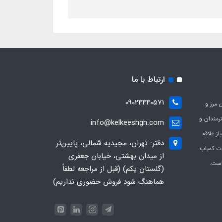
ارتباط با ما
09024440571
 مرز و
ی هنرمندان و
info@kelkeeshgh.com
از علاقه
دفتر: تهران، مجیدیه شمالی، پایین‌تر
ات کمیاب
از میدان بهشتی، خیابان جعفری
است.
(گلستان یکم) (قبل از مراجعه لطفاً
هماهنگ شود فروش حضوری نداریم)