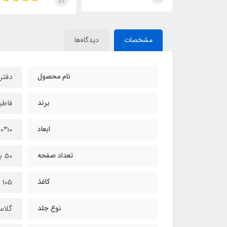
مشخصات
دیدگاه‌ها
نام محصول
دفتر
برند
فاطیما 
ابعاد
10*10 سانتیمتر
تعداد صفحه
50 برگ
کاغذ
105 گرم نخودی
نوع جلد
گلاس