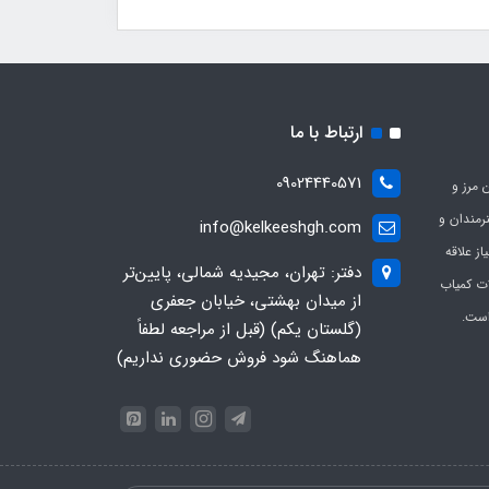
ارتباط با ما
09024440571
 مرز و
ی هنرمندان و
info@kelkeeshgh.com
از علاقه
دفتر: تهران، مجیدیه شمالی، پایین‌تر
ات کمیاب
از میدان بهشتی، خیابان جعفری
است.
(گلستان یکم) (قبل از مراجعه لطفاً
هماهنگ شود فروش حضوری نداریم)