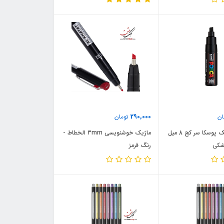
290,000
ان
تومان
ماژیک اکریلیک پوسکا سر کج 8 میل
ماژیک خوشنویسی 3mm الخطاط -
شکی
رنگ قرمز