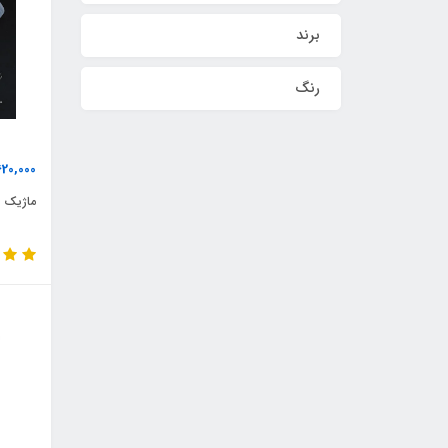
برند
رنگ
620,000
ماژیک مخز