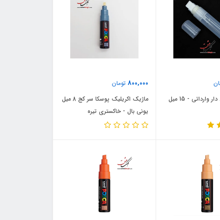
800,000
ان
تومان
وارداتی - 15 میل
ماژیک اکریلیک پوسکا سر کج 8 میل
یونی بال - خاکستری تیره