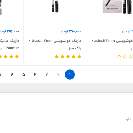
215,000
290,000
تومان
تومان
توما
ماژیک خوشنویسی 3mm الخطاط -
ماژیک خوشنویسی 3mm الخطاط -
ی
رنگ سبز
Paint-it - یاسی
7
6
5
4
3
2
1
دارد