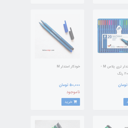
خودکار استدلر تری پلاس M -
خودکار استدلر M
50,000 تومان
ناموجود
خرید