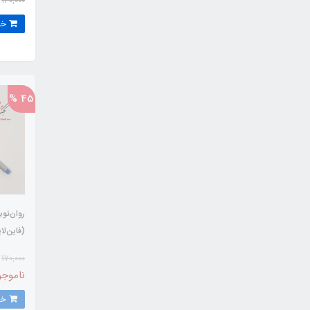
130,000
خرید
45 %
روان‌ن
(فاین‌لا
تیره
170,000
ناموجو
خرید