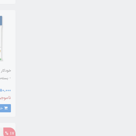
- بسته‌های 
650,000 توم
ناموجو
خرید
17 %