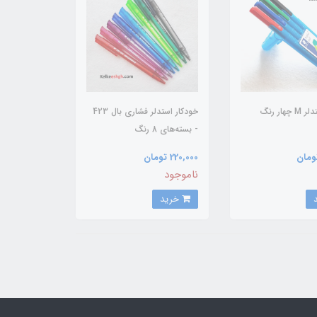
هار رنگ
خودکار استدلر فشاری بال 423
- بسته‌های 8 رنگ
220,000 تومان
ناموجود
خرید