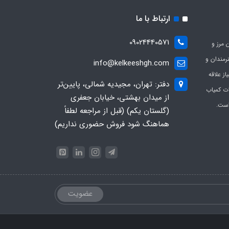
ارتباط با ما
09024440571
 مرز و
ی هنرمندان و
info@kelkeeshgh.com
از علاقه
دفتر: تهران، مجیدیه شمالی، پایین‌تر
ات کمیاب
از میدان بهشتی، خیابان جعفری
است.
(گلستان یکم) (قبل از مراجعه لطفاً
هماهنگ شود فروش حضوری نداریم)
عضویت