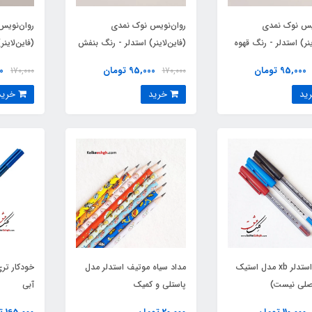
ویس نوک نمدی
روان‌نویس نوک نمدی
روان‌نویس
ینر) استدلر - رنگ قهوه
(فاین‌لاینر) استدلر - رنگ بنفش
(فاین‌لاین
کمرنگ (یا
95,000 تومان
95,000 تومان
00
170,000
170,000
خرید
خرید
خودکار استدلر xb مدل استیک
مداد سیاه موتیف استدلر مدل
پاستلی و کمیک
آبی