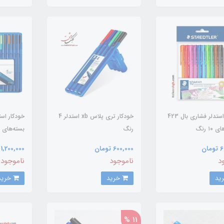
خودکار استدلر فشاری بال 423
خودکار تری پلاس xb استدلر 4
۱۰ رنگ
رنگ
بسته‌های 20 رنگ
ان
600,000 تومان
1,200,000 تومان
د
ناموجود
ناموجود
خرید
خرید
11 %