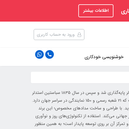
اری
اطلاعات بیشتر
ورود به حساب کاربری
خوشنویسی خودکاری
استدلر Staedtler یکی از بزرگترین شرکت‌های تولید نوشت افزار در سراسر جهان است. این کمپانی در سال 1662 توسط فردیش استدلر پایه‌گذاری شد و سپس در سال 1835 سباستین استدلر
با تاسیس کارخانه‌ای کوچک در نورنبرگ آلمان فعالیت این برند را رسمی کرد. استدلر از قدیمی‌ترین شرکت‌های صنعتی در آلمان است که 21 شعبه رسمی و 150 نمایندگی در سراسر جهان دارد.
فزاید. با طراحی و ساخت مدادهای مخصوص؛ این برند
ار جهانی می‌کند. استفاده از تکنولوژی‌های روز و نوآوری
تمرکز آن بر روی توسعه پایدار است؛ به همین منظور