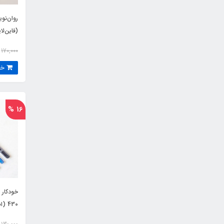
روان‌ن
(فاین‌لا
ای
170,000
خرید
16 %
430 (اصلی نیست)