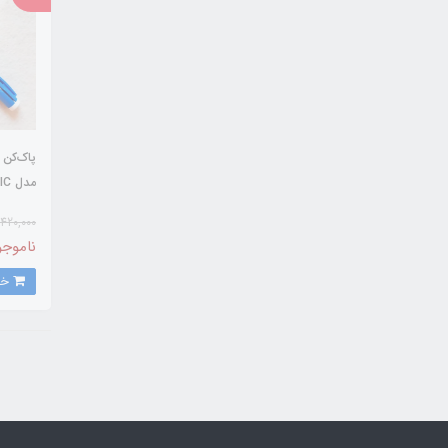
پاک‌کن 
528
420,000
ناموجو
خرید