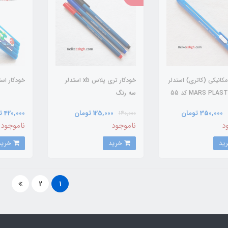
مکانیکی (کاتری) استدلر
خودکار تری پلاس xb استدلر
خودکار استدلر M چ
مدل MARS PLASTIC کد 55
سه رنگ
350,000 تومان
125,000 تومان
420,000 تومان
140,000
د
ناموجود
ناموجود
خرید
خرید
2
1