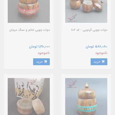
دوات چوبی گردویی - کد 106
دوات چوبی خاتم و سنگ مرجان
586,080 تومان
1,210,000 تومان
ناموجود
ناموجود
خرید
خرید