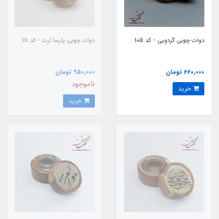
دوات چوبی گردویی - کد 105
دوات چوبی پارسا آرت - کد 111
660,000 تومان
950,000 تومان
ناموجود
خرید
خرید