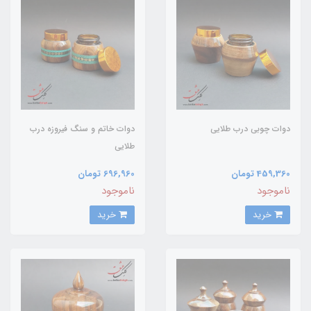
دوات چوبی درب طلایی
دوات خاتم و سنگ فیروزه درب
طلایی
459,360 تومان
696,960 تومان
ناموجود
ناموجود
خرید
خرید