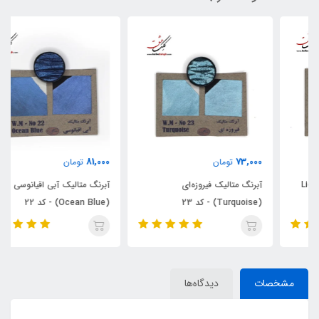
81,000
73,000
تومان
تومان
آبرنگ متالیک فیروزه‌ای
آبرنگ متالیک آبی اقیانوسی
(Turquoise) - کد 23
(Ocean Blue) - کد 22
مشخصات
دیدگاه‌ها