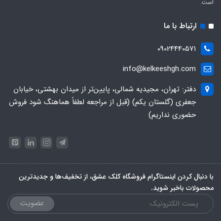
است.
ارتباط با ما
09024440571
info@kelkeeshgh.com
دفتر: تهران، مجیدیه شمالی، پایین‌تر از میدان بهشتی، خیابان
جعفری (گلستان یکم) (قبل از مراجعه لطفاً هماهنگ شود فروش
حضوری نداریم)
با دنبال کردن اینستاگرام فروشگاه کلک عشق، از تخفیف‌ها و جدیدترین‌
محصولات باخبر شوید.
عضویت