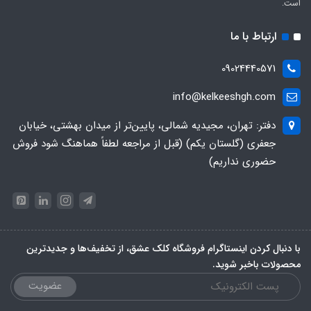
است.
ارتباط با ما
09024440571
info@kelkeeshgh.com
دفتر: تهران، مجیدیه شمالی، پایین‌تر از میدان بهشتی، خیابان
جعفری (گلستان یکم) (قبل از مراجعه لطفاً هماهنگ شود فروش
حضوری نداریم)
با دنبال کردن اینستاگرام فروشگاه کلک عشق، از تخفیف‌ها و جدیدترین‌
محصولات باخبر شوید.
عضویت