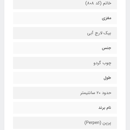
خاتم (کد 808)
مغزی
بیک لارج آبی
جنس
چوب گردو
طول
حدود 20 سانتیمتر
نام برند
پرپن (Perpen)