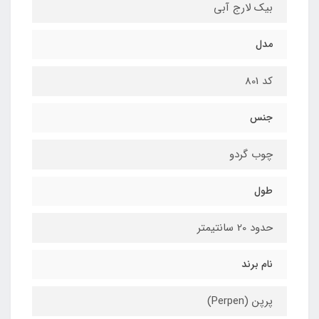
بیک لارج آبی
مدل
کد 801
جنس
چوب گردو
طول
حدود 20 سانتیمتر
نام برند
پرپن (Perpen)