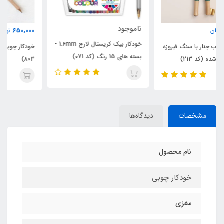
ناموجود
650,000
تومان
خودکار بیک کریستال لارج 1.6mm -
خودکار چوبی با سنگ مرجان (کد
بسته های 15 رنگ (کد 071)
803)
مشخصات
دیدگاه‌ها
نام محصول
خودکار چوبی
مغزی