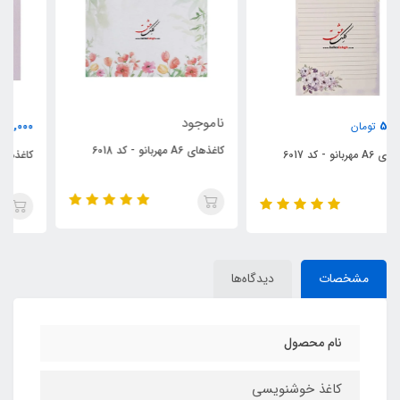
ناموجود
55,000
تومان
کاغذهای A6 مهربانو - کد 6018
کاغذهای A6 مهربانو - کد 6001
مشخصات
دیدگاه‌ها
نام محصول
کاغذ خوشنویسی