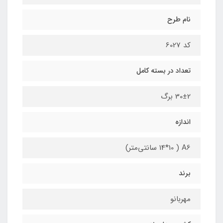
نام طرح
کد 6027
تعداد در بسته کامل
30±2 برگ
اندازه
A6 ( 14*10 سانتی‌متر)
برند
مهربانو