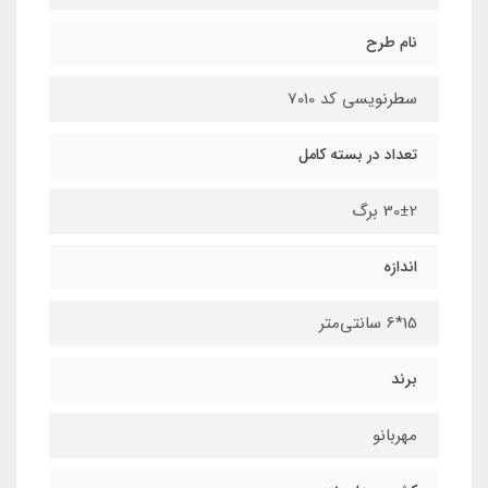
نام طرح
سطرنویسی کد 7010
تعداد در بسته کامل
30±2 برگ
اندازه
15*6 سانتی‌متر
برند
مهربانو