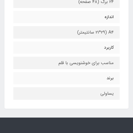
24 برگ (48 صفحه)
اندازه
A4 (21*29 سانتیمتر)
کاربرد
مناسب برای خوشنویسی با قلم
برند
یساولی