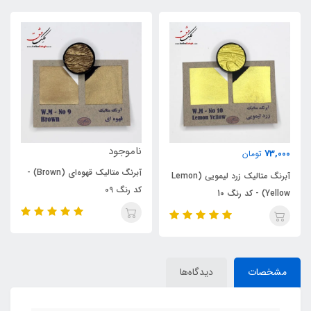
ناموجود
73,000
تومان
آبرنگ متالیک قهوه‌ای (Brown) -
یی (Lemon
آبرنگ متالیک مسی (Copper) -
کد رنگ 09
کد رنگ 07
مشخصات
دیدگاه‌ها