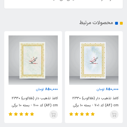
محصولات مرتبط
95,000
850,000
تومان
تومان
کاغذ تذهیب دار (طلاکوب) 30*21
کاغذ تذهیب دار (طلاکوب) 30*21
کاغذ گلاس
A4) cm) کد 700 - بسته 10 برگی
852 - بسته 10 برگی