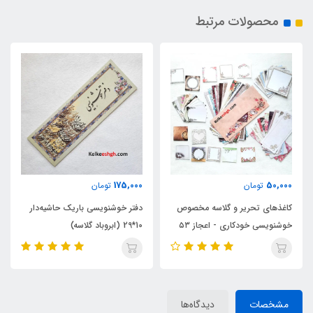
محصولات مرتبط
265,000
175,000
تومان
تومان
مخصوص
دفتر خوشنویسی باریک حاشیه‌دار
دفتر خوشنویسی گلاسه براق ۲۰
۵۳
10*29 (ابروباد گلاسه)
برگی تذهیب دار (A4)
مشخصات
دیدگاه‌ها