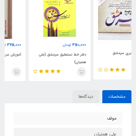
375,000
350,000
تومان
تومان
دفتر خط نستعلیق سرمشق (علی
آموزش سریع خط تحریری
همتیان)
مشخصات
دیدگاه‌ها
مولف
علی همتیان