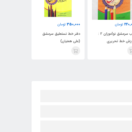
ناموجود
350,000
220,
تومان
تومان
پکیج آموزشی س
کتاب سرمشق نوآموزان 2 :
دفتر خط نستعلیق سرمشق
نوآمو
زش خط تحریری
(علی همتیان)
تحریری