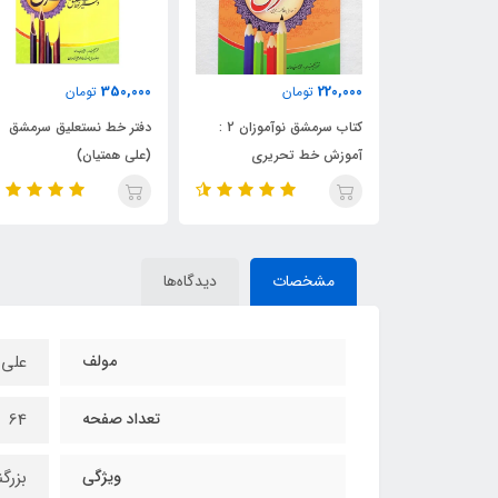
350,000
220,000
تومان
تومان
یری سرمشق
کتاب سرمشق نوآموزان 2 :
دفتر خط نستعلیق سرمشق
آموزش خط تحریری
(علی همتیان)
مشخصات
دیدگاه‌ها
مولف
علی 
تعداد صفحه
64
ویژگی‌
بزرگ