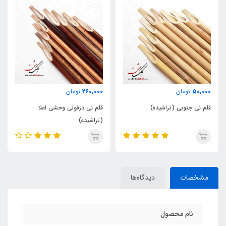
ناموجود
260,000
تومان
قلم کالیگرافی پارالل پایلوت Pilot
قلم نی دزفولی وحشی اعلا
Parallel Pen آبی- سایز 6mm
(تراشیده)
مشخصات
دیدگاه‌ها
نام محصول