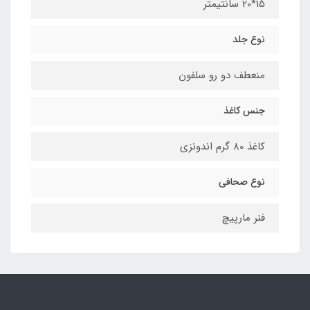
15*20 سانتیمتر
نوع جلد
منعطف دو رو سلفون
جنس کاغذ
کاغذ 80 گرم اندونزي
نوع صحافي
فنر مارپيچ