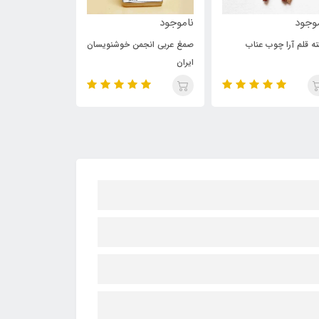
جود
ناموجود
ناموجود
قلم آرا چوب عناب
صمغ عربی انجمن خوشنویسان
خودنویس خطاطی ف
ایران
یوروپن مدل کول