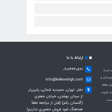
ارتباط با ما
09024440571
 مرز و
ی هنرمندان و
info@kelkeeshgh.com
از علاقه
دفتر: تهران، مجیدیه شمالی، پایین‌تر
ات کمیاب
از میدان بهشتی، خیابان جعفری
است.
(گلستان یکم) (قبل از مراجعه لطفاً
هماهنگ شود فروش حضوری نداریم)