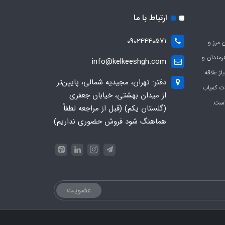
ارتباط با ما
09024440571
 مرز و
ی هنرمندان و
info@kelkeeshgh.com
از علاقه
دفتر: تهران، مجیدیه شمالی، پایین‌تر
ات کمیاب
از میدان بهشتی، خیابان جعفری
است.
(گلستان یکم) (قبل از مراجعه لطفاً
هماهنگ شود فروش حضوری نداریم)
عضویت