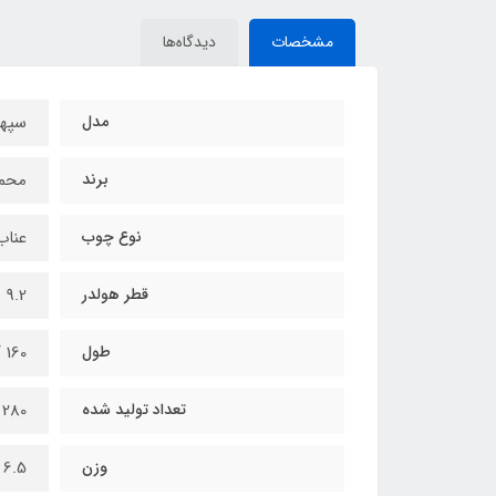
مشخصات
دیدگاه‌ها
مدل
سپهر
برند
محمد
نوع چوب
عناب
قطر هولدر
9.2 میلیمتر
طول
160 / +ـ 2 میلیمتر (158 تا 162 میلیمتر)
تعداد تولید شده
280 عدد
وزن
6.5 گرم به صورت متوسط