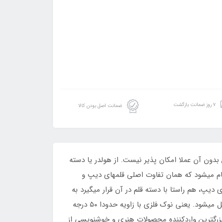
۷ روز ضمانت بازگشت
ضمانت اصل بودن کالا
از سبکهای انگلیسی و لاتین بدون آن عملا امکان پذیر نیست. از هولدر یا دسته
جام میشود که همان تفاوت اصلی قلمهای دیپ و
یپ، هم راستا با دسته قلم در آن قرار میگیرد به
طوری که دسته قلم و نوک فلزی در یک راستا قرار میگیرند. اما در دسته قلم‌های آبلیک، نوک فلزی به صورت زاویه دار به آن متصل میشود. یعنی نوک فلزی با زاویه حدودا ۵۰ درجه
بزرگترین واردکننده محصولات هنری و خوشنویسی از