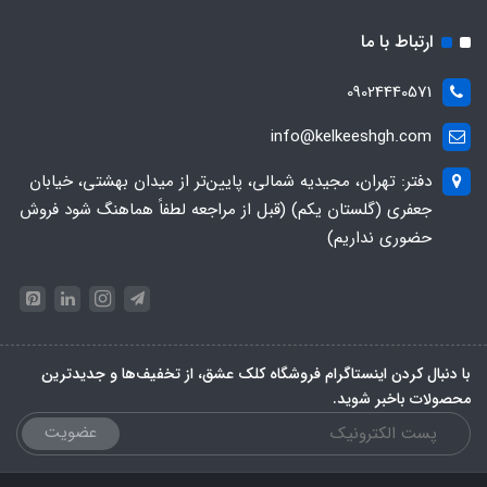
ارتباط با ما
09024440571
info@kelkeeshgh.com
دفتر: تهران، مجیدیه شمالی، پایین‌تر از میدان بهشتی، خیابان
جعفری (گلستان یکم) (قبل از مراجعه لطفاً هماهنگ شود فروش
حضوری نداریم)
با دنبال کردن اینستاگرام فروشگاه کلک عشق، از تخفیف‌ها و جدیدترین‌
محصولات باخبر شوید.
عضویت