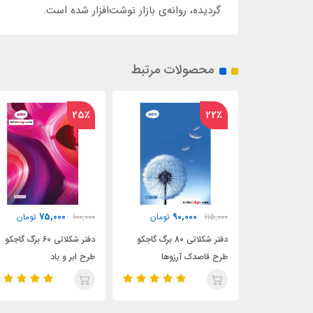
گردیده، روانه‌ی بازار نوشت‌افزار شده است.
محصولات مرتبط
16٪
25٪
110,000
75,000
9
تومان
100,000
تومان
130,000
تومان
دفتر شکلاتی 80 برگ گاجکو
دفتر شکلاتی 60 برگ گاجکو
دفتر شکلاتی 100 برگ گاجکو
زوها
طرح ابر و باد
طرح Life's A Ball