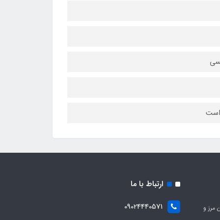
 است
ارتباط با ما
09024440571
 مرز و