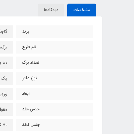
مشخصات
دیدگاه‌ها
برند
گاجک
نام طرح
نرگس
تعداد برگ
۸۰ برگ
نوع دفتر
یک 
ابعاد
وزیری (17×4
جنس جلد
مقوا
جنس کاغذ
70 گرمی