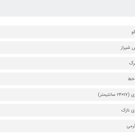
و
 شیراز
خط
2 سانتیمتر)
ی نازک