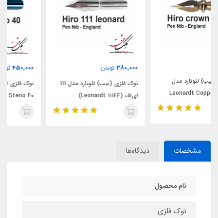
450,000
380,000
تومان
تومان
نوک فلزی (نیب) لئونارد مدل 111
نوک فلزی (نیب) لئونارد مدل
ای‌اف (Leonardt ۱۱۱EF)
Steno 40 (لئونارد هیرو)
مشخصات
دیدگاه‌ها
نام محصول
نوک فلزی