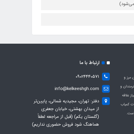
می‌شود)
ارتباط با ما
09024440571
 مرز و
ی هنرمندان و
info@kelkeeshgh.com
از علاقه
دفتر: تهران، مجیدیه شمالی، پایین‌تر
ات کمیاب
از میدان بهشتی، خیابان جعفری
است.
(گلستان یکم) (قبل از مراجعه لطفاً
هماهنگ شود فروش حضوری نداریم)