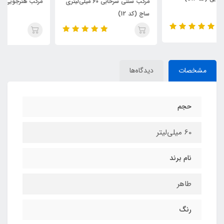
مرکب سنتی سرخابی 60 میلی‌لیتری
مرکب هنرجویی سینا - قرمز (Red)
ساج (کد 12)
مشخصات
دیدگاه‌ها
حجم
60 میلی‌لیتر
نام برند
طاهر
رنگ