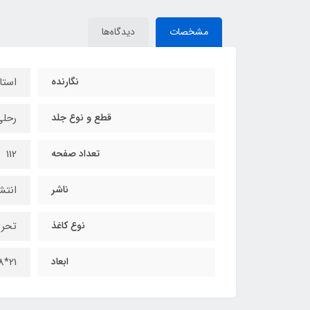
مشخصات
دیدگاه‌ها
نگارنده
استا
قطع و نوع جلد
رحلی
تعداد صفحه
112
ناشر
انتش
نوع کاغذ
تحری
ابعاد
21*28 سانتی‌متر