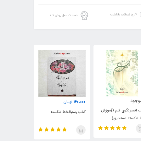
۷ روز ضمانت بازگشت
ضمانت اصل بودن کالا
ناموجود
140,000
تومان
 (آموزش
مسطور (دفتر اول) پیشنهاداتی
کتاب رسم‌الخط شکسته
)
در اصول و قواعد خط شکسته
با محوریت سطرنویسی