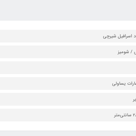
د اسرافیل شیرچی
 / شومیز
ارات یساولی
ر