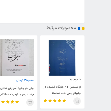
محصولات مرتبط
ناموجود
00,000
190,000
تومان
از نیستان ۲ - جایگاه کشیده در
رهی در چلیپا: آموزش نکاتی
آموزش
چلیپانویسی خط شکسته
چند در مورد کیفیت خط‌کشی
شیرالی
(استاد محمد حیدری)
و خصوصیات چلیپای شکسته