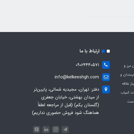
ارتباط با ما
09024440571
 مرز و
ی هنرمندان و
info@kelkeeshgh.com
از علاقه
دفتر: تهران، مجیدیه شمالی، پایین‌تر
ات کمیاب
از میدان بهشتی، خیابان جعفری
است.
(گلستان یکم) (قبل از مراجعه لطفاً
هماهنگ شود فروش حضوری نداریم)