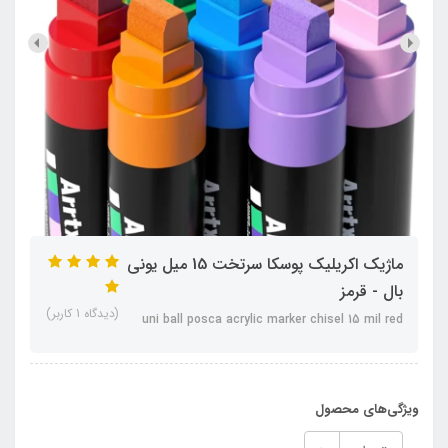
ماژیک اکریلیک پوسکا سرتخت 15 میل یونی
بال - قرمز
(دیدگاه 1 کاربر)
uni ball posca acrylic marker chisel 15 mil red
ویژگی‌های محصول