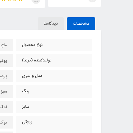
مشخصات
دیدگاه‌ها
نوع محصول
ماژی
تولیدکننده (برند)
یونی بال (encil
مدل و سری
پوسکا (17K
رنگ
سبز (reen
سایز
نوک سر
ویژگی
نوک