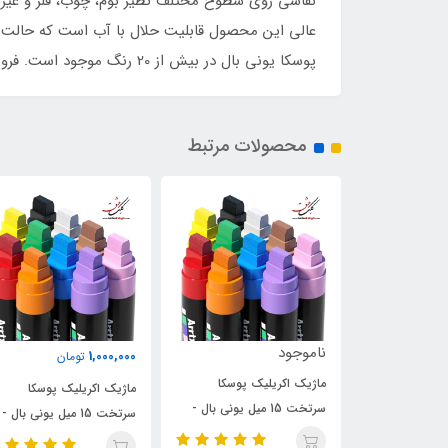
نقاشی روی سطوح مختلف نظیر بوم، چوب، فلز و غیره ا
عالی این محصول قابلیت حلال با آب است که حالت آ
پوسکا یونی بال در بیش از 20 رنگ موجود است. فروشگاه کلک عشق مفتخر است به عنوان نمایندگی برند یونی بال این محصول خاص و بی‌نظیر را عرضه نماید.
محصولات مرتبط
ناموجود
1,000,000
تومان
ک پوسکا
ماژیک اکریلیک دکوکالر
ماژیک اکریلیک پوسکا
خت 15 میل یونی بال -
سرتخت 15/5 میل یوشیدا 
سرتخت 15 میل یونی بال -
نقره ای
سفید