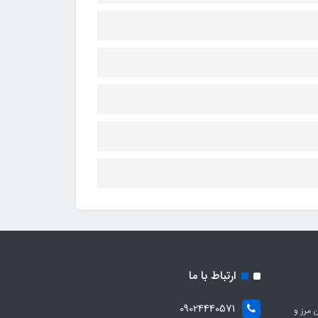
ارتباط با ما
09024440571
 مرز و