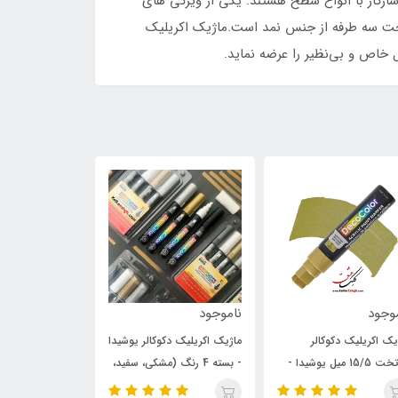
ازگار با انواع سطح هستند. یکی از ویژگی های
تخت سه طرفه از جنس نمد است.ماژیک اکریلیک
موجود
295,000
295,000
240,000
تومان
تومان
یک اکریلیک دکوکالر یوشیدا
ماژیک اکریلیک دکوکالر یوشیدا
ماژیک اکریلیک د
- بسته 4 رنگ (مشکی، سفید،
- مشکی
- نقره ای
ه ای و طلایی)