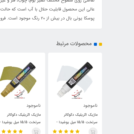
نقاشی روی سطوح مختلف نظیر بوم، چوب، فلز و غیره ا
عالی این محصول قابلیت حلال با آب است که حالت آ
پوسکا یونی بال در بیش از 20 رنگ موجود است. فروشگاه کلک عشق مفتخر است به عنوان نمایندگی برند یونی بال این محصول خاص و بی‌نظیر را عرضه نماید.
محصولات مرتبط
ناموجود
ناموجود
 دکوکالر
ماژیک اکریلیک دکوکالر
ماژیک اکریلیک دکوکالر یوشی
سرتخت 15/5 میل یوشیدا -
سرتخت 15/5 میل یوشیدا -
- بسته 4 رنگ (مشکی، سفی
طلایی
نقره ای و طلایی)