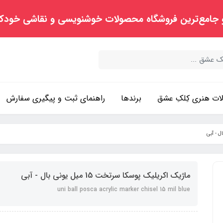
 جامع‌ترین فروشگاه محصولات خوشنویسی و نقاشی خودک
ت هنری کِلکِ عشق
برندها
راهنمای ثبت و پیگیری سفارش
ماژیک اکریلیک پوسکا سرتخت 15 میل یونی بال - آبی
uni ball posca acrylic marker chisel 15 mil blue