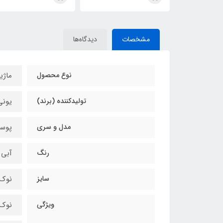
مشخصات
دیدگاه‌ها
نوع محصول
ماژی
تولیدکننده (برند)
یونی بال (encil
مدل و سری
پوسکا (17K
رنگ
آبی (lue
سایز
نوک سر
ویژگی
نوک