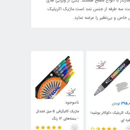
ازگار با انواع سطح هستند. یکی از ویژگی های
تخت سه طرفه از جنس نمد است.ماژیک اکریلیک
وجود
ناموجود
1,500,000
تومان
ماژیک کالیگرافی 5 میل اعتدال
ماژیک خوشنویس
ماژیک کالیگرافی اعتدال 600 -
ه‌های 12 رنگ
3mm آبی
بسته‌های 12 رنگ