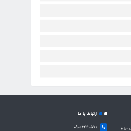
ارتباط با ما
09024440571
 مرز و