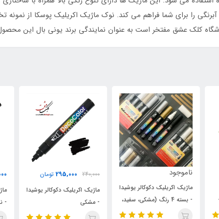
ستفاده می شود. این ماژیک ها دارای تنوع رنگی بالا همراه با ساختاری س
برنگی را برای شما فراهم می کند. نوک ماژیک اکریلیک پوسکا از نمونه 
نام
295,000
295,000
240,000
تومان
تومان
دا
ماژیک اکریلیک دکوکالر یوشیدا
ماژیک اکریلیک دکوکالر یوشیدا
د،
- بست
- مشکی
- نقره ای