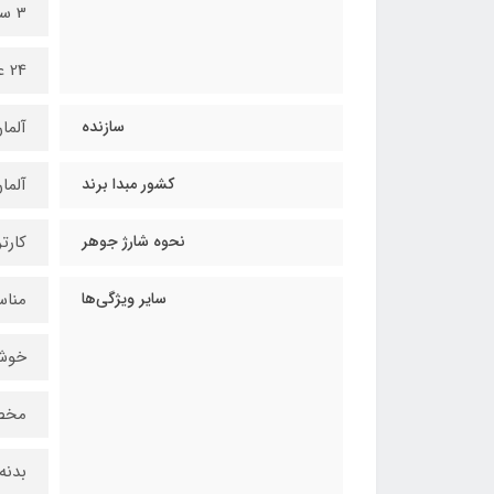
3 سایز نوک خودنویس و
24 عدد کپسول جوهر (در سه رنگ)
سازنده
آلما
کشور مبدا برند
آلما
نحوه شارژ جوهر
کارت
سایر ویژگی‌ها
مناس
خوش
مخصو
بدنه