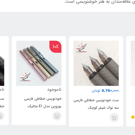
 علاقه‌مندان به هنر خوشنویسی است.
10٪
ناموجود
ناموجود
000
خودنویس خطاطی فارسی
ست کادویی خودنویس
سی
خود
یوروپن مدل E1 متالیک
خطاطی فارسی شیفر بزرگ
یور