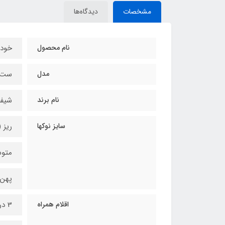
مشخصات
دیدگاه‌ها
نام محصول
خود
مدل
ست 
نام برند
شیفر (ffer
سایز نوکها
ریز (1 میلیمتر
متوسط (/5
پهن (2 میلی
اقلام همراه
3 درب و بدنه قلم