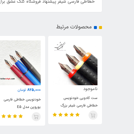
خطاطی فارسی شیفر پیشنهاد فروشگاه کلک عشق برای
محصولات مرتبط
5,750,000
825,000
تومان
تومان
ودنویس
خودنویس خطاطی فارسی
ست خودنویس خطاطی فار
شیفر بزرگ
یوروپن مدل E5
سه نوک شیفر کوچک