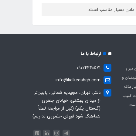
دادن بسیار مناسب است.
ارتباط با ما
09024440571
 مرز و
ی هنرمندان و
info@kelkeeshgh.com
از علاقه
دفتر: تهران، مجیدیه شمالی، پایین‌تر
ات کمیاب
از میدان بهشتی، خیابان جعفری
است.
(گلستان یکم) (قبل از مراجعه لطفاً
هماهنگ شود فروش حضوری نداریم)