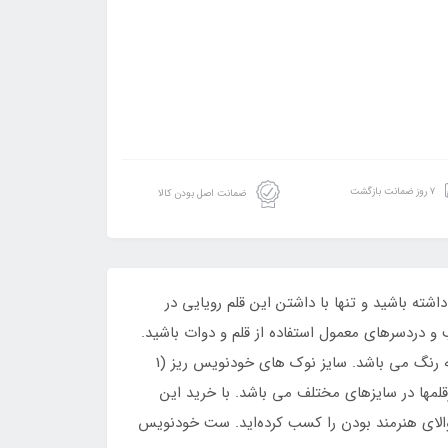
۷ روز ضمانت بازگشت
ضمانت اصل بودن کالا
شته باشید و تنها با داشتن این قلم رویایی در
 و دردسرهای معمول استفاده از قلم و دوات باشید.
ست خودنویس خطاطی فارسی بزرگ شیفر شامل سه بدنه قلم و سه درب، 3 سایز نوک خودنویس و 24 عدد کپسول جوهر در سه رنگ می باشد. سایز نوک های خودنویس ریز (1
قابلیت نصب سرقلمها در سایزهای مختلف می باشد. با خرید این
 والای هنرمند بودن را کسب کرده‌اید. ست خودنویس