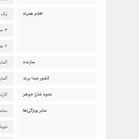
اقلام همراه
یک ب
3 سایز نوک خودنویس و
6 عدد کپسول جوهر
سازنده
آلما
کشور مبدا برند
آلما
نحوه شارژ جوهر
کارت
سایر ویژگی‌ها
مناس
خوش