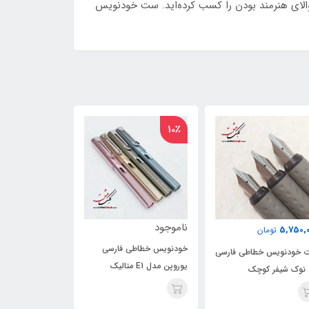
 والای هنرمند بودن را کسب کرده‌اید. ست خودنویس
10
وجود
ناموجود
825,000
تومان
نویس خطاطی فارسی
ست کادویی خودنویس
خودنویس خطاطی
ن مدل E1 متالیک
خطاطی فارسی شیفر بزرگ
یوروپن مدل E5