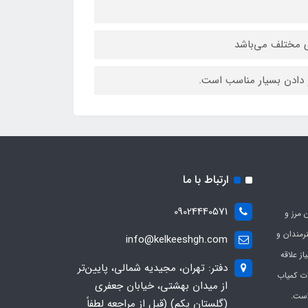
 مختلف می‏‌باشد
دادن بسیار مناسب است.
ارتباط با ما
09024440571
 مرز و
ی هنرمندان و
info@kelkeeshgh.com
از علاقه
دفتر: تهران، مجیدیه شمالی، پایین‌تر
ات کمیاب
از میدان بهشتی، خیابان جعفری
است.
(گلستان یکم) (قبل از مراجعه لطفاً