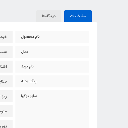
مشخصات
دیدگاه‌ها
نام محصول
خود
مدل
ست س
نام برند
اشنایدر (
رنگ بدنه
نعنا
سایز نوکها
ریز (1.1 میلیمتر
متوسط (/5
پهن (1.8 میل