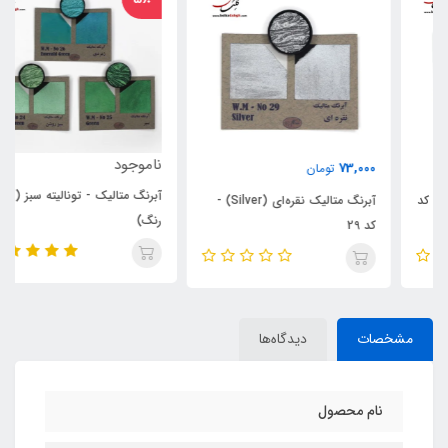
ناموجود
73,000
تومان
آبرنگ متالیک - تونالیته سبز (3
آبرنگ متالیک نقره‌ای (Silver) -
رنگ)
کد 29
مشخصات
دیدگاه‌ها
نام محصول