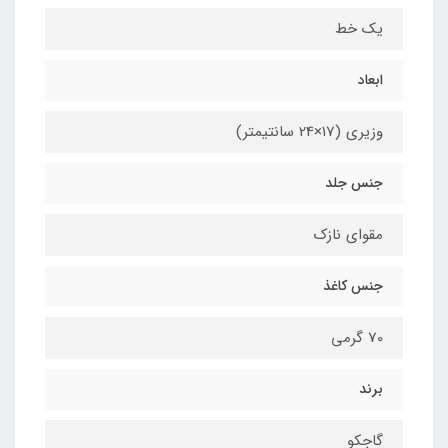
یک خط
ابعاد
وزیری (17×24 سانتیمتر)
جنس جلد
مقوای نازک
جنس کاغذ
70 گرمی
برند
گاجکو