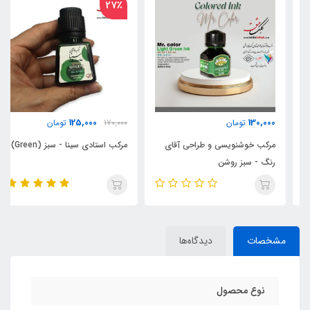
27٪
125,000
130,000
تومان
170,000
تومان
مرکب خوشنویسی و طراحی آقای
مرکب استادی سینا - سبز (Green)
رنگ - سبز روشن
مشخصات
دیدگاه‌ها
نوع محصول