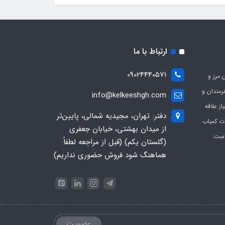
ارتباط با ما
09024440571
 مرز و
ی هنرمندان و
info@kelkeeshgh.com
از علاقه
دفتر: تهران، مجیدیه شمالی، پایین‌تر
ات کمیاب
از میدان بهشتی، خیابان جعفری
است.
(گلستان یکم) (قبل از مراجعه لطفاً
هماهنگ شود فروش حضوری نداریم)
عضویت