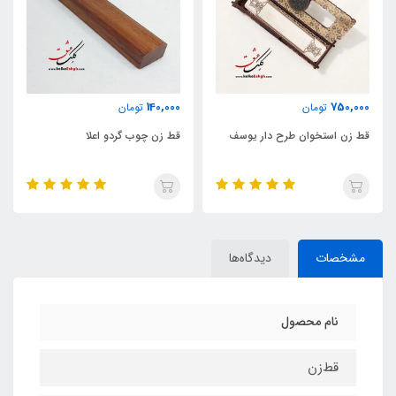
140,000
750,000
تومان
تومان
قط زن استخوان طرح دار یوسف
قط زن چوب گردو اعلا
مشخصات
دیدگاه‌ها
نام محصول
قط‌زن