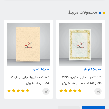
محصولات مرتبط
ناموجود
95,000
تومان
کاغذ گلاسه ابروباد چاپی (A4) کد
کاغذ تذهیب دار (طلاکوب) 30*21
کاغذ گلاسه ابروباد چاپی (A4) کد
679 - بسته 10 برگی
852 - بسته 10 برگی