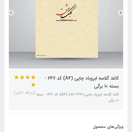
کاغذ گلاسه ابروباد چاپی (A4) کد 647 -
بسته 10 برگی
(دیدگاه 1 کاربر)
کاغذ گلاسه ابروباد چاپی،30*21 A4) cm)، کد 647 - بسته
10 برگی
ویژگی‌های محصول