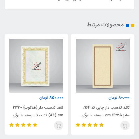
محصولات مرتبط
95,000
850,000
تومان
تومان
کاغذ تذهیب دار (طلاکوب) 30*21
کاغذ گلاسه ابروباد چاپی (A4) کد
A4) cm) کد 700 - بسته 10 برگی
852 - بسته 10 برگی