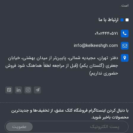
است.
ارتباط با ما
09024440571
info@kelkeeshgh.com
دفتر: تهران، مجیدیه شمالی، پایین‌تر از میدان بهشتی، خیابان
جعفری (گلستان یکم) (قبل از مراجعه لطفاً هماهنگ شود فروش
حضوری نداریم)
با دنبال کردن اینستاگرام فروشگاه کلک عشق، از تخفیف‌ها و جدیدترین‌
محصولات باخبر شوید.
عضویت