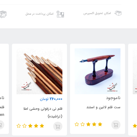
امکان تحویل اکسپرس
امکان پرداخت در محل
ناموجود
000
260,000
تومان
قلم کالیگرافی پارالل پایلوت
قلم نی دزفولی وحشی اعلا
قلم
Pilot Parallel Pen آبی- سایز
(تراشیده)
10 میلی‌متر
6mm