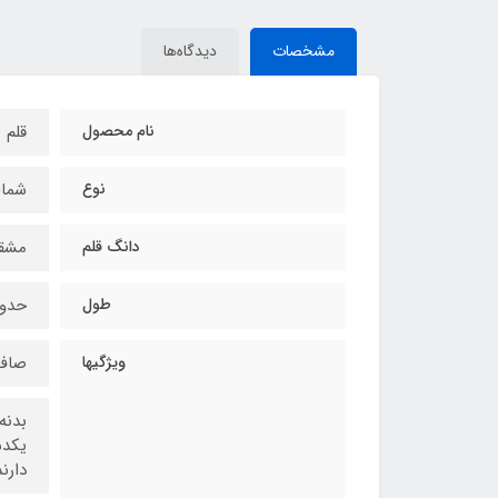
مشخصات
دیدگاه‌ها
نام محصول
قلم 
نوع
شمال
دانگ قلم
مشق
طول
حدود 20 سان
ویژگیها
صاف 
بدنه
یکدس
دارند