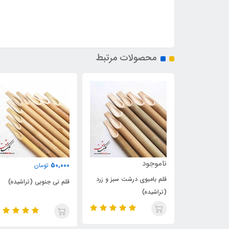
محصولات مرتبط
ناموجود
50,000
تومان
شت سبز و زرد
ست قلم لاتین و استند
قلم نی جنوبی (تراشیده)