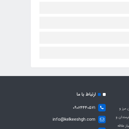
ارتباط با ما
09024440571
 مرز و
ی هنرمندان و
info@kelkeeshgh.com
از علاقه