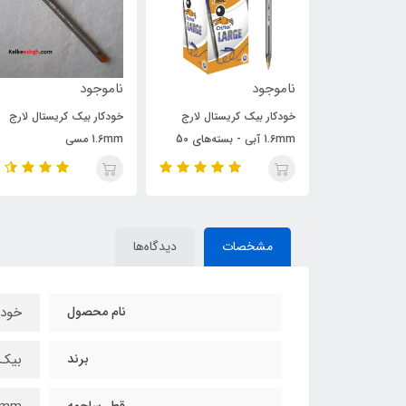
ناموجود
120,000
150,000
تومان
یستال لارج
خودکار بیک کریستال لارج
خودکار بیک کریستال لارج
1.6mm آبی - بسته‌های 50
1.6mm مسی
1.6mm صورتی
مشخصات
دیدگاه‌ها
نام محصول
خودک
برند
بیک / 